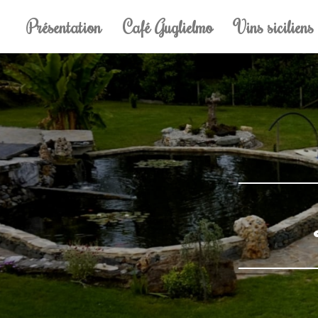
Présentation
Café Guglielmo
Vins siciliens