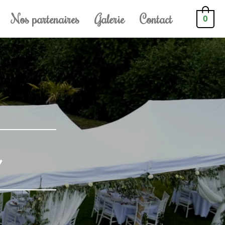
Nos partenaires
Galerie
Contact
0
e