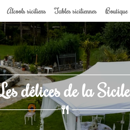
Alcools siciliens
Tables siciliennes
Boutique
Les délices de la Sicil